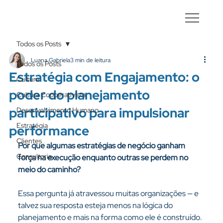
Todos os Posts
Luana Gabriela
3 min de leitura
Todos os Posts
Estratégia com Engajamento: o
Cultura
poder do planejamento
Cultura Cooperativista
participativo para impulsionar
Desenvolvimento Humano
Estratégia
performance
Clientes
Por que algumas estratégias de negócio ganham 
Consultoria
força na execução enquanto outras se perdem no 
meio do caminho?
Essa pergunta já atravessou muitas organizações — e 
talvez sua resposta esteja menos na lógica do 
planejamento e mais na forma como ele é construído.