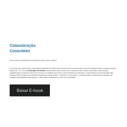
Comunicação
Consciente
Como criar um ambiente de comunicação mais positivo e eficaz?
A comunicação está no centro das relações humanas e profissionais e a forma como nos expressamos pode fortalecer vínculos ou gerar rupturas
silenciosas. O e-book
Comunicação Consciente
, desenvolvido pela Fractal, é um convite para sair do piloto automático e aprofundar a
qualidade das conversas no dia a dia. Ao longo do material, exploramos a importância da escuta ativa, os fundamentos da Comunicação Não
Violenta (CNV) e práticas para estruturar feedbacks mais assertivos, empáticos e construtivos. Um guia prático para lideranças e equipes que
desejam criar ambientes mais seguros, colaborativos e eficazes por meio da comunicação.
Baixar E-book