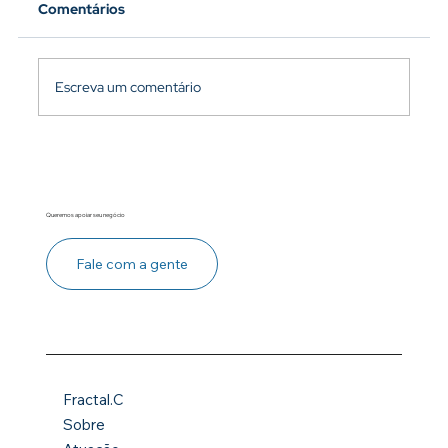
Comentários
Escreva um comentário
Desenvolvimento de lideranças: como
criar um programa eficaz
Queremos apoiar seu negócio
Fale com a gente
Fractal.C
Sobre