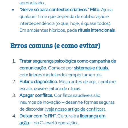
aprendizado.
“Serve só para contextos criativos.”
Mito.
 Ajuda 
qualquer time que dependa de colaboração e 
interdependência (o que, hoje, é quase todos). 
Em ambientes híbridos, pede 
rituais intencionais
.
Erros comuns (e como evitar)
Tratar segurança psicológica como campanha de 
comunicação.
 Comece por 
sistemas e rituais
, 
com líderes modelando comportamentos.
Pular o diagnóstico.
 Meça antes de agir; combine 
escala, 
pulse
 e leitura de rituais.
Apagar conflitos.
 Conflitos saudáveis são 
insumos de inovação — desenhe formas seguras 
de discordar (
veja nosso artigo de conflitos
).
Deixar com “o RH”.
 Cultura é a 
liderança em 
ação
 — do C‑level à operação.