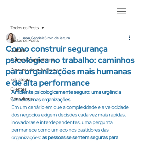
Todos os Posts
Luana Gabriela
5 min de leitura
Todos os Posts
Como construir segurança
Cultura
psicológica no trabalho: caminhos
Cultura Cooperativista
para organizações mais humanas
Desenvolvimento Humano
Estratégia
e de alta performance
Clientes
Ambiente psicologicamente seguro: uma urgência 
Consultoria
silenciosa nas organizações
Em um cenário em que a complexidade e a velocidade 
dos negócios exigem decisões cada vez mais rápidas, 
inovadoras e interdependentes, uma pergunta 
permanece como um eco nos bastidores das 
organizações: 
as pessoas se sentem seguras para 