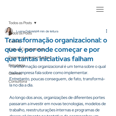
Todos os Posts
Luana Gabriela
14 min de leitura
Todos os Posts
Transformação organizacional: o
Cultura
que é, por onde começar e por
Cultura Cooperativista
que tantas iniciativas falham
Desenvolvimento Humano
Estratégia
Transformação organizacional é um tema sobre o qual 
toda empresa fala sobre como implementar. 
Clientes
Entretanto, poucas conseguem, de fato, transformá-
Consultoria
la no dia a dia.
Ao longo dos anos, organizações de diferentes portes 
passaram a investir em novas tecnologias, modelos de 
trabalho, reestruturações internas e programas de 