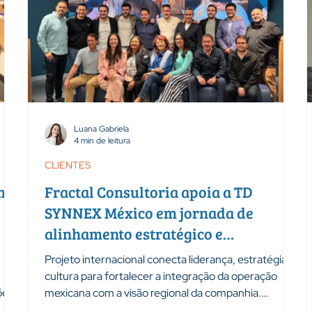
Luana Gabriela
4 min de leitura
CLIENTES
ma
Fractal Consultoria apoia a TD
SYNNEX México em jornada de
alinhamento estratégico e
fortalecimento da cultura
Projeto internacional conecta liderança, estratégia e
organizacional
cultura para fortalecer a integração da operação
ões,
mexicana com a visão regional da companhia.
Transformar estratégia em resultados exige mais do