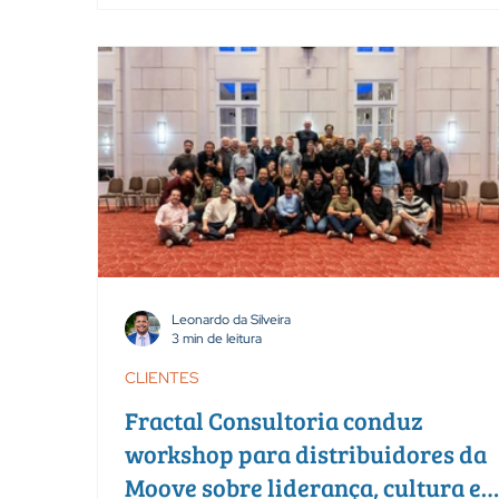
lideranças. Por meio de dinâmicas, trocas e refle
o grupo encontrou espaço para ampliar a consci
sobre seus talentos, compreender diferentes fo
de contribuição e reconhecer como as capacida
individuais podem fortalecer o coletivo. O encon
marcou o início de uma nova etapa de
Leonardo da Silveira
3 min de leitura
CLIENTES
Fractal Consultoria conduz
workshop para distribuidores da
Moove sobre liderança, cultura e