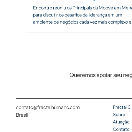
governança
Encontro reuniu os Principals da Moove em Me
para discutir os desafios da liderança em um
ambiente de negócios cada vez mais complexo e
dinâmico. Nos dias 14 e 15 de maio de 2026, a Fra
Consultoria realizou uma nova entrega internaci
ao lado da Moove, promovendo um workshop
presencial voltado aos Principals e distribuidores
companhia. Realizado em Mendoza, na Argentina
encontro reuniu lideranças de diferentes merca
para uma jornada de desenvolvimento con
Queremos apoiar seu ne
contato@fractalhumano.com
Fractal.C
Brasil
Sobre
Atuação
Contato