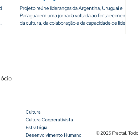
na Argentina
ndoza
Projeto reúne lideranças da Argentina, Uruguai e
Paraguai em uma jornada voltada ao fortalecimento
da cultura, da colaboração e da capacidade de liderar
ctal
em cenários de alta complexidade. Em março de
onal
2026, a Fractal Consultoria iniciou uma nova jornada
de desenvolvimento organizacional ao lado da TD
 da
SYNNEX MCA, empresa global de distribuição e
, o
soluções em tecnologia. O projeto foi desenhado
dos
para apoiar lideranças da operação da Argentina,
envolvendo profissionais da Argentina,
gócio
Cultura
Cultura Cooperativista
Estratégia
© 2025 Fractal. Todo
Desenvolvimento Humano