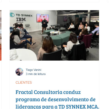
xões,
que definir metas. É preciso construir alinhamento
ência
entre lideranças, fortalecer a cultura organizacional e
rmas
criar espaços para que decisões estratégicas sejam
des
traduzidas em ações concretas no dia a dia. Foi com
tro
esse propósito que a TD SYNNEX México iniciou, em
agosto de 2024, uma pa
Tiago Vanini
3 min de leitura
CLIENTES
Fractal Consultoria conduz
programa de desenvolvimento de
lideranças para a TD SYNNEX MCA