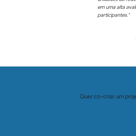
em uma alta aval
participantes."
Quer co-criar um proje