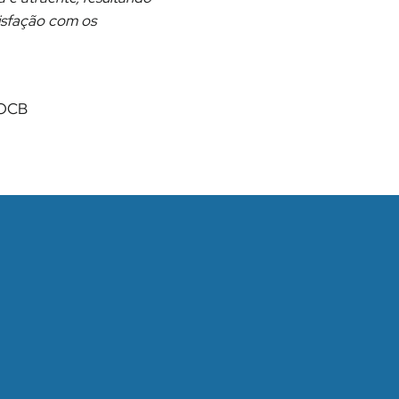
tisfação com os
 OCB