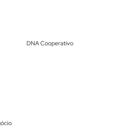
DNA Cooperativo
Ver case →
gócio