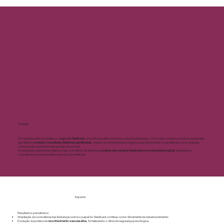
Solução
A Fractal desenhou e facilitou o
Jogo do Feedback
, uma oficina prática e imersiva voltada a lideranças. O formato combinou oficinas presenciais
que aliaram
conteúdo conceitual e dinâmicas gamificadas
, criando um ambiente leve e seguro para desenvolver competências como empatia,
comunicação assertiva e autogestão emocional.
As atividades exploraram dilemas reais, permitindo às lideranças
praticar dar e receber feedbacks com sinceridade radical
, ampliando a
consciência sobre seus estilos e pontos de melhoria.
Impacto
Resultados percebidos:
Ampliação da consciência das lideranças sobre o papel do feedback contínuo como ferramenta de desenvolvimento.
Evolução da prática de
reconhecimento e escuta ativa
, fortalecendo o clima de segurança psicológica.