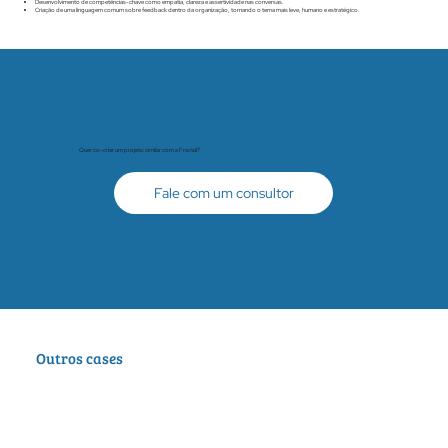
Desenvolvimento de competências-chave como empatia, clareza e assertividade nas conversas.
Criação de uma linguagem comum sobre feedback dentro da organização, tornando o tema mais leve, humano e estratégico.
Quer co-criar um projeto similar com a Fractal?
Fale com um consultor
Outros cases