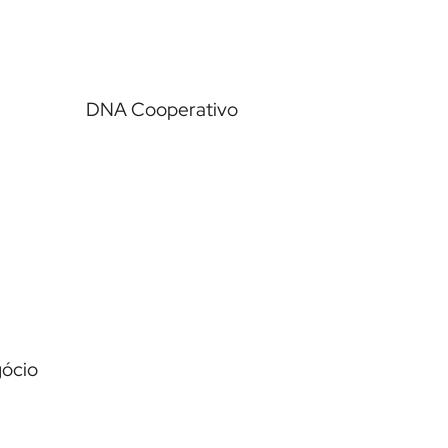
DNA Cooperativo
Ver case →
gócio