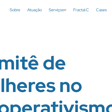
Sobre
Atuação
Serviços
Fractal.C
Cases
mitê de
lheres no
operativism