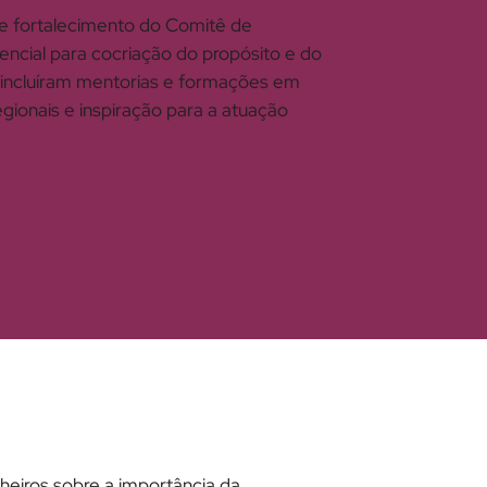
 e fortalecimento do Comitê de
cial para cocriação do propósito e do
 incluíram mentorias e formações em
ionais e inspiração para a atuação
heiros sobre a importância da